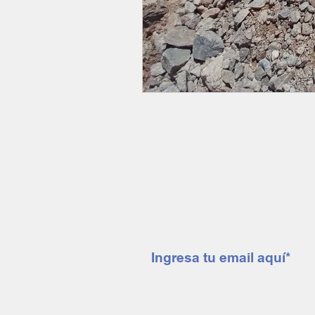
Suscríbete a nuestro 
mendoza minera notic