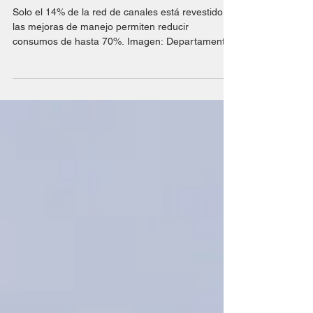
Eficiencia hídrica en Mendoza:
números y márgenes de
mejora
Solo el 14% de la red de canales está revestido y
las mejoras de manejo permiten reducir
consumos de hasta 70%. Imagen: Departamento
General de Irrigación. Mendoza cuenta con una
red hídrica de aproximadamente 15.000
kilómetros de canales , desarrollada a lo largo de
más de un siglo. De ese total, solo el 14% se
encuentra revestido , mientras que el resto
corresponde a canales de tierra, con pérdidas
significativas por infiltración y evaporación antes
de que el agua llegue al