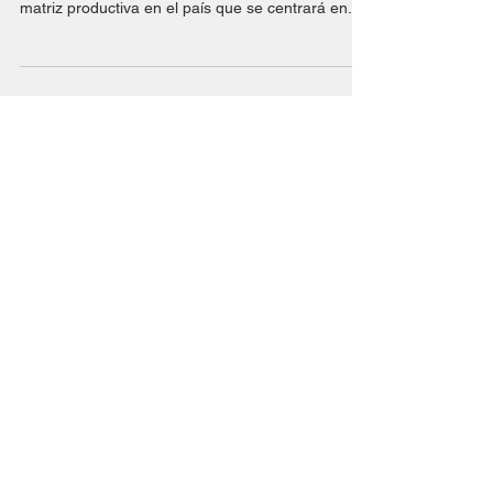
de Mendoza
El precandidato a vicepresidente de la Nación
estuvo en Mendoza y destacó que viene otra
matriz productiva en el país que se centrará en...