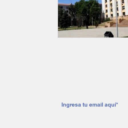
Suscríbete a nuestro 
mendoza minera notic