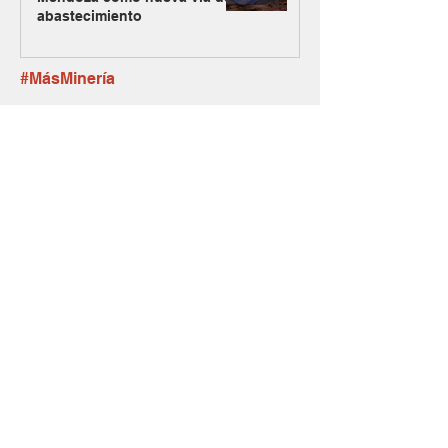
abastecimiento
#MásMinería
El Gobierno oficializó el
ingreso de Vicuña al RIGI con
un plan de inversión de US$
9.737 millones
Argentina Metals comenzó a
cotizar en OTCQB para
ampliar su acceso a
inversores de Estados
Unidos
La visita de Teck pone en
foco el próximo desafío de la
minería mendocina