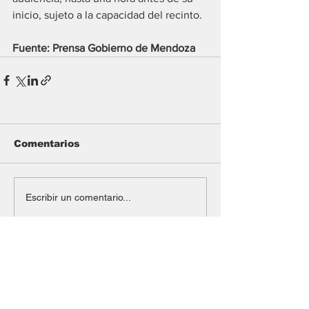
inicio, sujeto a la capacidad del recinto.
Fuente: Prensa Gobierno de Mendoza
Comentarios
Escribir un comentario...
#Mining
Dos equipos expertos se
unen y nace Raizon, una
firma especializada en
inversiones para minería y