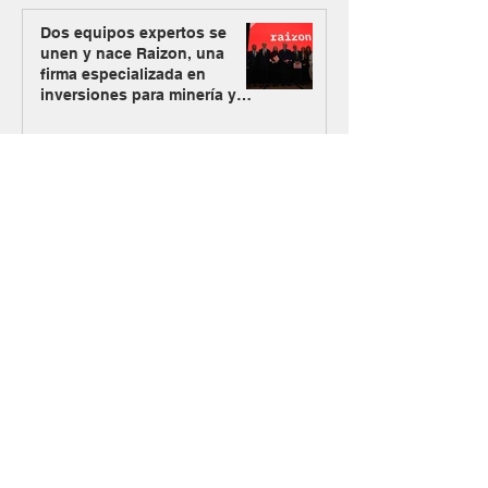
Dos equipos expertos se
unen y nace Raizon, una
firma especializada en
inversiones para minería y
energía
Los Azules activa su plan
alternativo de energía con
Mendoza como nueva vía de
abastecimiento
#MásMinería
El Gobierno oficializó el
ingreso de Vicuña al RIGI con
un plan de inversión de US$
9.737 millones