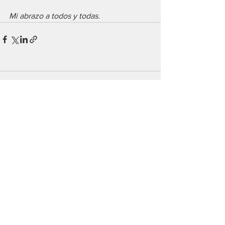
Mi abrazo a todos y todas.
Comentarios
Escribir un comentario...
#Mining
Argentina Metals confirmó el
cierre de la compra de cuatro
proyectos de Andean
Exploration en Mendoza