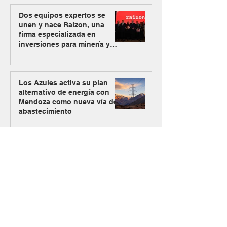
Dos equipos expertos se
unen y nace Raizon, una
firma especializada en
inversiones para minería y
energía
Los Azules activa su plan
alternativo de energía con
Mendoza como nueva vía de
abastecimiento
#MásMinería
El Gobierno oficializó el
ingreso de Vicuña al RIGI con
un plan de inversión de US$
9.737 millones