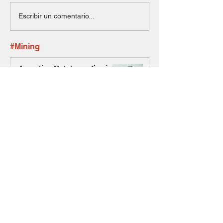
Escribir un comentario...
#Mining
Argentina Metals confirmó el
cierre de la compra de cuatro
proyectos de Andean
Exploration en Mendoza
Jaguar sumó a un exgeneral
estadounidense para
asesorar su estrategia sobre
el uranio mendocino
Dos equipos expertos se
unen y nace Raizon, una
firma especializada en