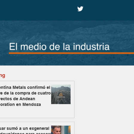
ng
ntina Metals confirmó el
re de la compra de cuatro
yectos de Andean
loration en Mendoza
uar sumó a un exgeneral