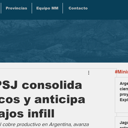
Provincias
Equipo MM
Contacto
#Mini
 PSJ consolida
Arge
cier
pro
cos y anticipa
Exp
jos infill
Jag
l cobre productivo en Argentina, avanza 