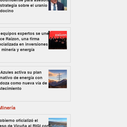
adounidense para asesorar
strategia sobre el uranio
docino
 equipos expertos se unen
ce Raizon, una firma
cializada en inversiones
 minería y energía
Azules activa su plan
rnativo de energía con
doza como nueva vía de
stecimiento
inería
obierno oficializó el
eso de Vicuña al RIGI con