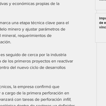
tivas y económicas propias de la 
Impu
marca una etapa técnica clave para el 
de e
vinc
delo minero y ajustar parámetros de 
 mineral, requerimientos de 
ación. 
 es seguido de cerca por la industria 
 de los primeros proyectos en reactivar 
ntro del nuevo ciclo de desarrollos 
écnicos, la empresa confirmó que 
a cargo de la primera perforación en 
vanzará con tareas de perforación 
infill
, 
geológica dentro de sectores ya definidos 