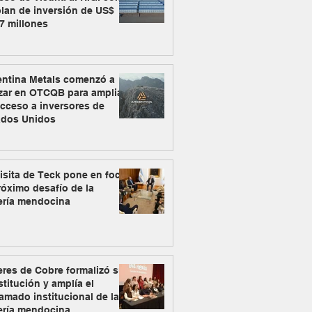
lan de inversión de US$
7 millones
entina Metals comenzó a
zar en OTCQB para ampliar
cceso a inversores de
ados Unidos
isita de Teck pone en foco
róximo desafío de la
ería mendocina
res de Cobre formalizó su
titución y amplía el
amado institucional de la
ería mendocina