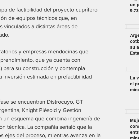
un p
 de factibilidad del proyecto cuprífero 
9.73
ión de equipos técnicos que, en 
 vinculados a distintas áreas de 
ado. 
Arg
coti
su a
boratorios y empresas mendocinas que 
Est
emprendimiento, que ya cuenta con 
) para su construcción y contempla 
inversión estimada en prefactibilidad 
La v
el p
min
 fase se encuentran Distrocuyo, GT 
Argentina, Knight Piésold y Gestión 
 un esquema que combina ingeniería de 
Muje
tión técnica. La compañía señaló que la 
cons
entr
os ejes del proceso, mientras avanza en la 
min