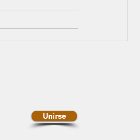
newsletter de
ias
Unirse