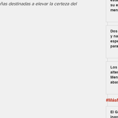
est
 destinadas a elevar la certeza del 
su e
men
Dos
y na
espe
para
Los 
alte
Men
aba
#MásM
El G
ingr