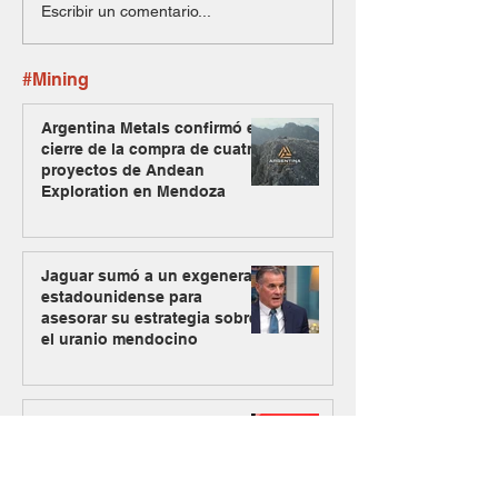
Escribir un comentario...
#Mining
Argentina Metals confirmó el
cierre de la compra de cuatro
proyectos de Andean
Exploration en Mendoza
Jaguar sumó a un exgeneral
estadounidense para
asesorar su estrategia sobre
el uranio mendocino
Dos equipos expertos se
unen y nace Raizon, una
firma especializada en
inversiones para minería y