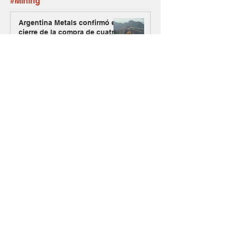
#Mining
Argentina Metals confirmó el
cierre de la compra de cuatro
proyectos de Andean
Exploration en Mendoza
Jaguar sumó a un exgeneral
estadounidense para
asesorar su estrategia sobre
el uranio mendocino
Dos equipos expertos se
unen y nace Raizon, una
firma especializada en
inversiones para minería y
energía
Los Azules activa su plan