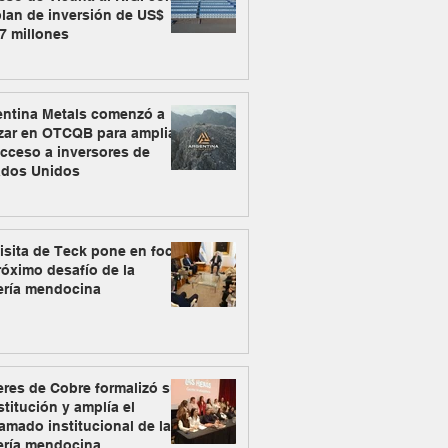
lan de inversión de US$
7 millones
entina Metals comenzó a
zar en OTCQB para ampliar
cceso a inversores de
ados Unidos
isita de Teck pone en foco
róximo desafío de la
ería mendocina
res de Cobre formalizó su
titución y amplía el
amado institucional de la
ería mendocina