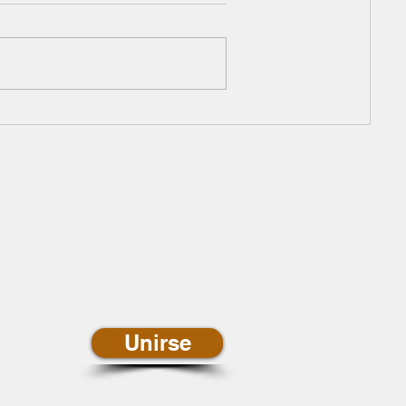
newsletter de
ias
Unirse