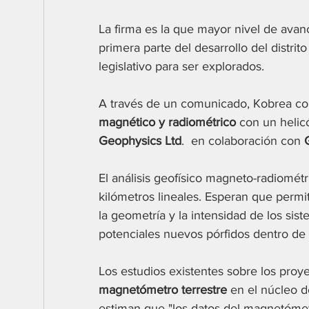
La firma es la que mayor nivel de avan
primera parte del desarrollo del distrit
legislativo para ser explorados. 
A través de un comunicado, Kobrea con
magnético y radiométrico
 con un helic
Geophysics Ltd
.  en colaboración con 
El análisis geofísico magneto-radiomét
kilómetros lineales. Esperan que permit
la geometría y la intensidad de los sis
potenciales nuevos pórfidos dentro de 
Los estudios existentes sobre los proy
magnetómetro terrestre
 en el núcleo d
estiman que "los datos del magnetóme