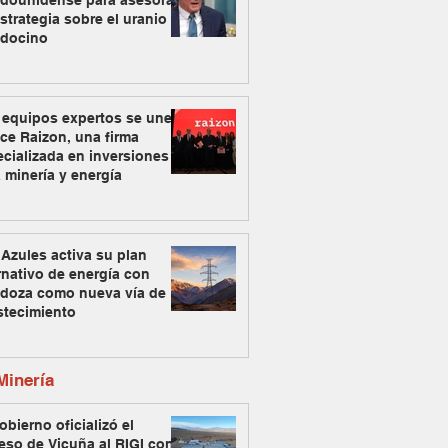
adounidense para asesorar
strategia sobre el uranio
docino
 equipos expertos se unen
ce Raizon, una firma
cializada en inversiones
 minería y energía
Azules activa su plan
rnativo de energía con
doza como nueva vía de
stecimiento
inería
obierno oficializó el
eso de Vicuña al RIGI con