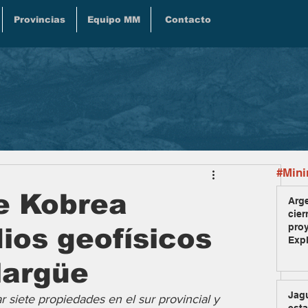
Provincias
Equipo MM
Contacto
#Mini
e Kobrea
Arge
cier
pro
ios geofísicos
Exp
largüe
Jag
r siete propiedades en el sur provincial y 