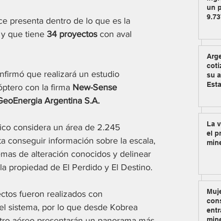
un p
9.73
ce presenta dentro de lo que es la 
o y que tiene
 34 proyectos
 con aval 
Arg
coti
firmó que realizará un estudio 
su a
Est
óptero con la firma 
New-Sense 
GeoEnergia Argentina S.A. 
La v
rico considera un área de 2.245 
el p
a conseguir información sobre la escala, 
min
temas de alteración conocidos y delinear 
la propiedad de El Perdido y El Destino.
Muje
ectos fueron realizados con 
cons
el sistema, por lo que desde Kobrea 
entr
min
tro aéreo presentarán un panorama más 