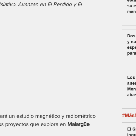
est
slativo. Avanzan en El Perdido y El 
su e
men
Dos
y na
espe
para
Los 
alte
Men
aba
#MásM
ará un estudio magnético y radiométrico 
dos proyectos que explora en 
Malargüe 
El G
ingr