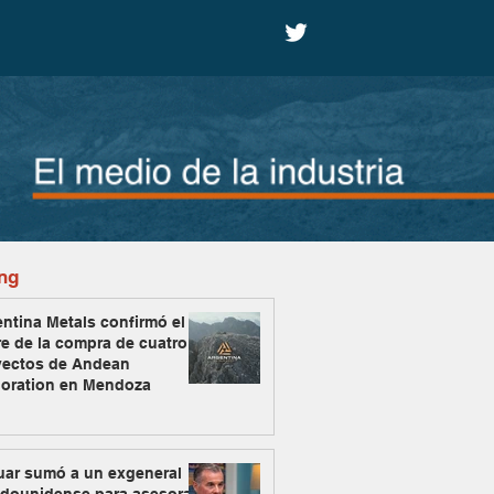
ng
ntina Metals confirmó el
re de la compra de cuatro
yectos de Andean
loration en Mendoza
uar sumó a un exgeneral