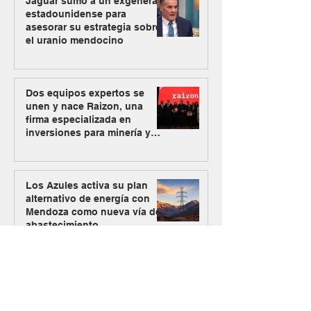
Jaguar sumó a un exgeneral
estadounidense para
asesorar su estrategia sobre
el uranio mendocino
Dos equipos expertos se
unen y nace Raizon, una
firma especializada en
inversiones para minería y
energía
Los Azules activa su plan
alternativo de energía con
Mendoza como nueva vía de
abastecimiento
#MásMinería
El Gobierno oficializó el