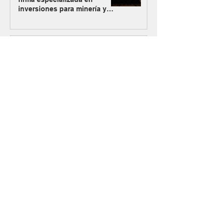
inversiones para minería y
energía
Los Azules activa su plan
alternativo de energía con
Mendoza como nueva vía de
abastecimiento
#MásMinería
El Gobierno oficializó el
ingreso de Vicuña al RIGI con
un plan de inversión de US$
9.737 millones
Argentina Metals comenzó a
cotizar en OTCQB para
ampliar su acceso a