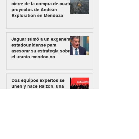
cierre de la compra de cuatro
proyectos de Andean
Exploration en Mendoza
Jaguar sumó a un exgeneral
estadounidense para
asesorar su estrategia sobre
el uranio mendocino
Dos equipos expertos se
unen y nace Raizon, una
firma especializada en
inversiones para minería y
energía
Los Azules activa su plan
alternativo de energía con
Mendoza como nueva vía de