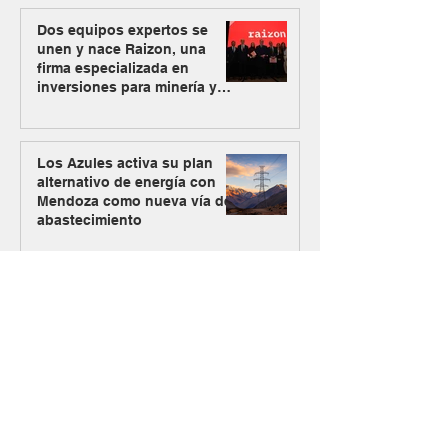
Dos equipos expertos se
unen y nace Raizon, una
firma especializada en
inversiones para minería y
energía
Los Azules activa su plan
alternativo de energía con
Mendoza como nueva vía de
abastecimiento
#MásMinería
El Gobierno oficializó el
ingreso de Vicuña al RIGI con
un plan de inversión de US$
9.737 millones