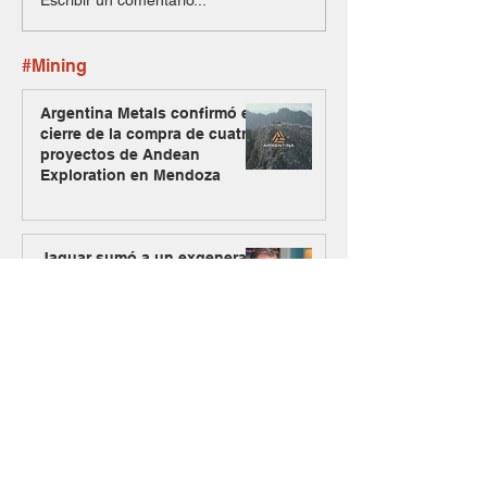
#Mining
Argentina Metals confirmó el
cierre de la compra de cuatro
proyectos de Andean
Exploration en Mendoza
Jaguar sumó a un exgeneral
estadounidense para
asesorar su estrategia sobre
el uranio mendocino
Dos equipos expertos se
unen y nace Raizon, una
firma especializada en
inversiones para minería y
energía