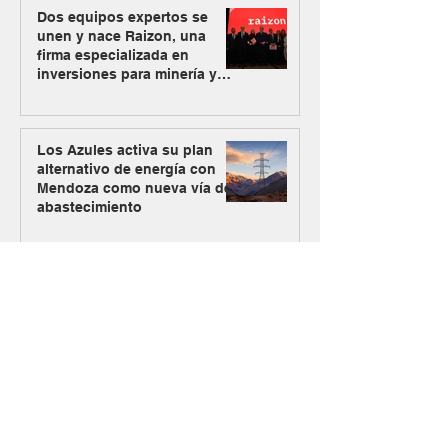
Dos equipos expertos se
unen y nace Raizon, una
firma especializada en
inversiones para minería y
energía
Los Azules activa su plan
alternativo de energía con
Mendoza como nueva vía de
abastecimiento
#MásMinería
El Gobierno oficializó el
ingreso de Vicuña al RIGI con
un plan de inversión de US$
9.737 millones