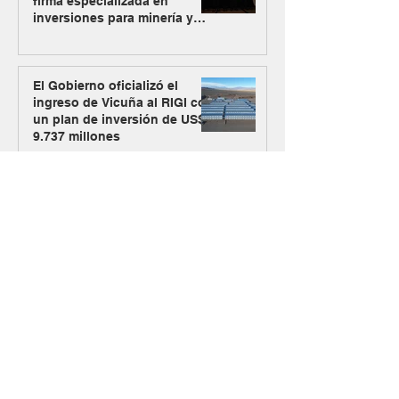
firma especializada en
inversiones para minería y
energía
El Gobierno oficializó el
ingreso de Vicuña al RIGI con
un plan de inversión de US$
9.737 millones
Los Azules activa su plan
alternativo de energía con
Mendoza como nueva vía de
abastecimiento
#MásMinería
Argentina Metals comenzó a
cotizar en OTCQB para
ampliar su acceso a