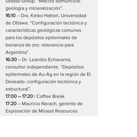
Grosso Group. “Macizo Somuncurá: 
geología y mineralización”.
16:10
 – Dra. Keiko Hattori, Universidad 
de Ottawa. “Configuración tectónica y 
características geológicas comunes 
para los depósitos epitermales de 
bonanza de oro: relevancia para 
Argentina”.
16:30
 – Dr. Leandro Echavarría, 
consultor independiente. “Depósitos 
epitermales de Au-Ag en la región de El 
Deseado: configuración tectónica y 
estructural”.
17:00 – 17:20
 | Coffee Break
17:20
 – Mauricio Nerach, gerente de 
Exploración de Mirasol Resources. 
“Trayectoria exploratoria y generación 
de valor en el Macizo del Deseado”.
17:40
 – Dr. Diego Guido, director de 