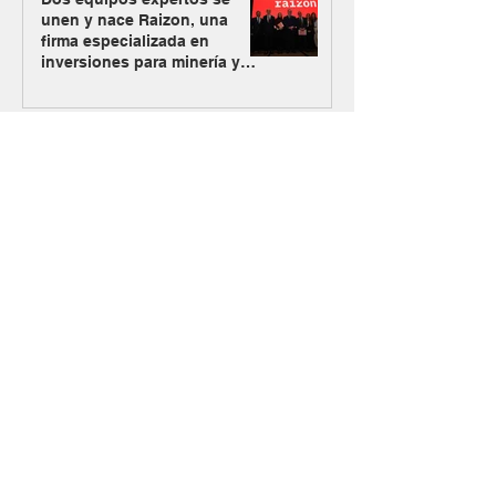
unen y nace Raizon, una
firma especializada en
inversiones para minería y
energía
Los Azules activa su plan
alternativo de energía con
Mendoza como nueva vía de
abastecimiento
#MásMinería
El Gobierno oficializó el
ingreso de Vicuña al RIGI con
un plan de inversión de US$
9.737 millones
Argentina Metals comenzó a