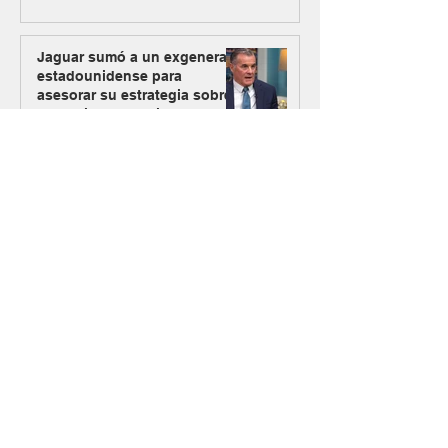
Jaguar sumó a un exgeneral
estadounidense para
asesorar su estrategia sobre
el uranio mendocino
Dos equipos expertos se
unen y nace Raizon, una
firma especializada en
inversiones para minería y
energía
Los Azules activa su plan
alternativo de energía con
Mendoza como nueva vía de
abastecimiento
#MásMinería