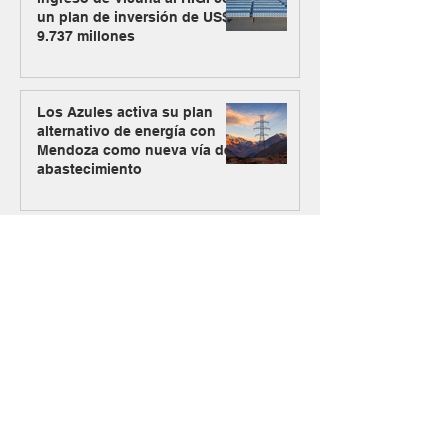
un plan de inversión de US$
9.737 millones
Los Azules activa su plan
alternativo de energía con
Mendoza como nueva vía de
abastecimiento
#MásMinería
Argentina Metals comenzó a
cotizar en OTCQB para
ampliar su acceso a
inversores de Estados
Unidos
La visita de Teck pone en
foco el próximo desafío de la