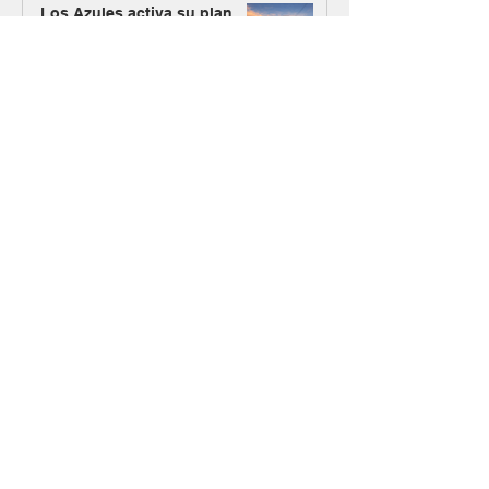
Los Azules activa su plan
alternativo de energía con
Mendoza como nueva vía de
abastecimiento
#MásMinería
El Gobierno oficializó el
ingreso de Vicuña al RIGI con
un plan de inversión de US$
9.737 millones
Argentina Metals comenzó a
cotizar en OTCQB para
ampliar su acceso a
inversores de Estados
Unidos