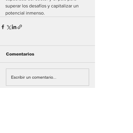
superar los desafíos y capitalizar un 
potencial inmenso.
Comentarios
Escribir un comentario...
#Mining
Argentina Metals confirmó el
cierre de la compra de cuatro
proyectos de Andean
Exploration en Mendoza