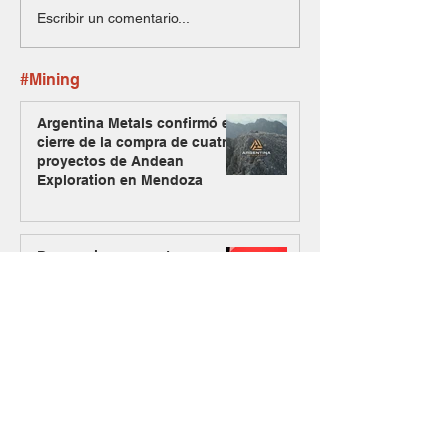
Escribir un comentario...
#Mining
Argentina Metals confirmó el
cierre de la compra de cuatro
proyectos de Andean
Exploration en Mendoza
Dos equipos expertos se
unen y nace Raizon, una
firma especializada en
inversiones para minería y
energía
El Gobierno oficializó el
ingreso de Vicuña al RIGI con
un plan de inversión de US$
9.737 millones