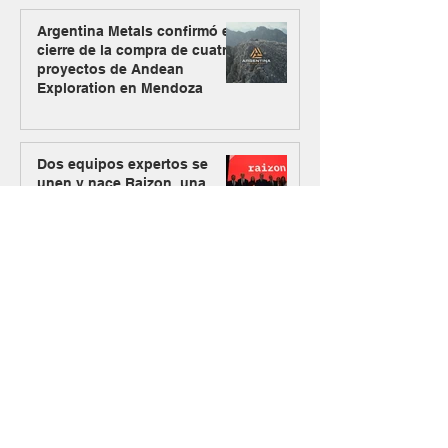
Argentina Metals confirmó el
cierre de la compra de cuatro
proyectos de Andean
Exploration en Mendoza
Dos equipos expertos se
unen y nace Raizon, una
firma especializada en
inversiones para minería y
energía
El Gobierno oficializó el
ingreso de Vicuña al RIGI con
un plan de inversión de US$
9.737 millones
Los Azules activa su plan