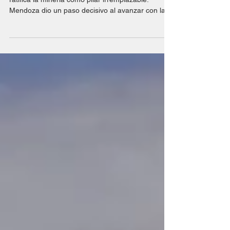
millones en 11 meses
Mientras Mendoza suma a PSJ como motor, Chile
ratifica la minería como pilar irremplazable.
Mendoza dio un paso decisivo al avanzar con la
aprobación del proyecto PSJ, sumando así un
nuevo e importante motor económico a su
desarrollo. La coyuntura se alinea con la realidad
chilena, que ratifica la minería como pilar
irremplazable de su matriz productiva y
exportadora. El modelo chileno, basado en la
explotación eficiente de recursos, funciona con
cifras contundentes: las expo