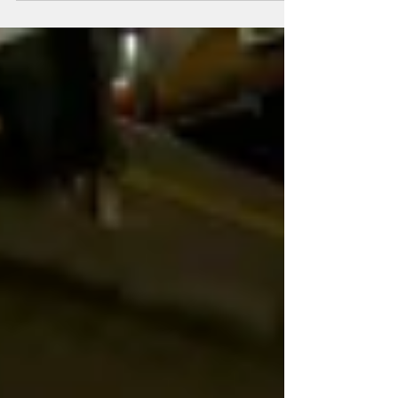
certeza del recurso. PSJ Cobre Mendocino
avanza en la etapa de factibilidad del proyecto
cuprífero ubicado en Uspallata con la
conformación de equipos técnicos que, en
conjunto, superan los 300 profesionales
vinculados a distintas áreas de ingeniería, análisis
y soporte especializado. El despliegue incluye
consultoras, laboratorios y empre