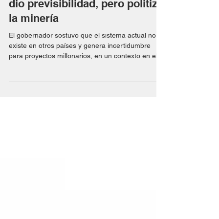
Cornejo y la 7.722: una ley que
dio previsibilidad, pero politizó
la minería
El gobernador sostuvo que el sistema actual no
existe en otros países y genera incertidumbre
para proyectos millonarios, en un contexto en el
que Mendoza busca acelerar. Mendoza llega
tarde al desarrollo minero en comparación con
otras provincias, pero el escenario económico y
político abre ahora una ventana que -según el
gobernador Alfredo Cornejo- ya no admite
demoras. En declaraciones a Radio Nihuil, el
mandatario trazó un diagnóstico crudo sobre la
situación del país y de