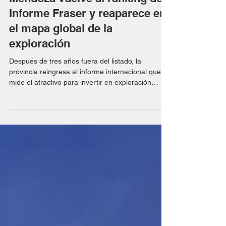
26 feb
Mendoza vuelve al ranking del
Informe Fraser y reaparece en
el mapa global de la
exploración
Después de tres años fuera del listado, la
provincia reingresa al informe internacional que
mide el atractivo para invertir en exploración
minera. San Juan y Santa Cruz lideran el
desempeño argentino. Después de tres años sin
figurar en el relevamiento, Mendoza volvió a
integrar el Annual Survey of Mining Companies
2025 del Fraser Institute, uno de los informes de
la industria minera internacional para evaluar
jurisdicciones atractivas para la exploración. La
reaparición se