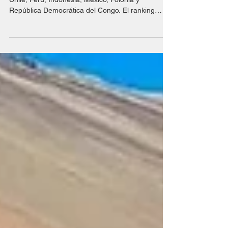
El ranking global incluye operaciones ubicadas en
Chile, Perú, Indonesia, México, Polonia y
República Democrática del Congo. El ranking
elaborado por MINING.COM ubica a las
principales operaciones cupríferas del planeta
según producción correspondiente a 2025. En
conjunto, las diez mayores minas produjeron 4,9
millones de toneladas de cobre, equivalentes a
más de una quinta parte de la producción minera
global. Chile y Perú dominan el listado, aunque
también aparecen operacio