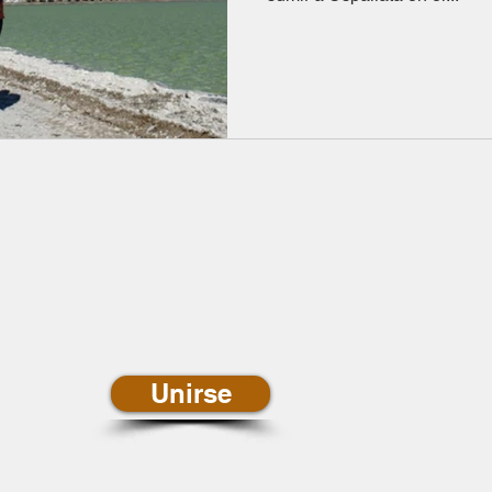
newsletter de
ias
Unirse