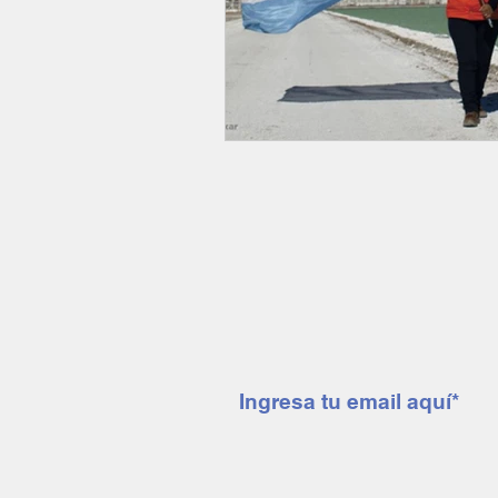
Suscríbete a nuestro 
mendoza minera notic