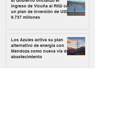
El Gobierno oficializó el
ingreso de Vicuña al RIGI con
un plan de inversión de US$
9.737 millones
Los Azules activa su plan
alternativo de energía con
Mendoza como nueva vía de
abastecimiento
#MásMinería
Argentina Metals comenzó a
cotizar en OTCQB para
ampliar su acceso a
inversores de Estados
Unidos
La visita de Teck pone en