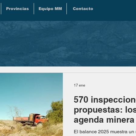
Provincias
Equipo MM
Contacto
17 ene
570 inspeccion
propuestas: lo
agenda minera 
El balance 2025 muestra un r