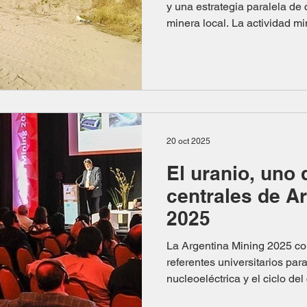
y una estrategia paralela de
minera local. La actividad 
con una intensificación sim
control ambiental y de las políticas orientadas al
fortalecimiento de la cadena 
oficiales del Ministerio de E
lado, la Policía Ambiental Minera (PAM) fi
570 inspecciones realizada
20 oct 2025
El uranio, uno 
centrales de A
2025
La Argentina Mining 2025 convoca a la CNEA y a
referentes universitarios par
nucleoeléctrica y el ciclo del
clave para la generación de e