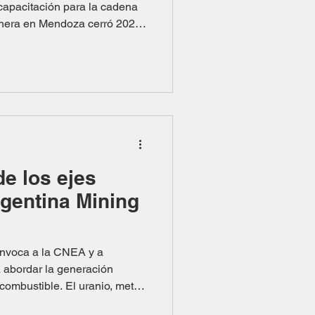
 capacitación para la cadena
minera en Mendoza cerró 2025
ultánea de los mecanismos de
de valor local , según datos
nergía y Ambiente. Por un
nalizó el año con
de los ejes
rgentina Mining
a abordar la generación
 combustible. El uranio, metal
nergía y el desarrollo de la