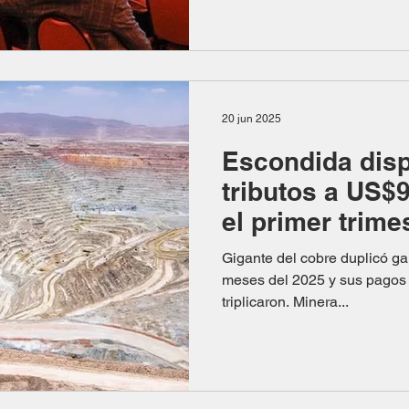
tecnología atómica, ocupa un
de Argentina Mining 2025 , q
y el 31 de octubre en Mendo
bloque específico a analizar l
desafíos ambientales históric
20 jun 2025
Escondida dis
tributos a US$
el primer trime
Gigante del cobre duplicó ga
meses del 2025 y sus pagos 
triplicaron. Minera...