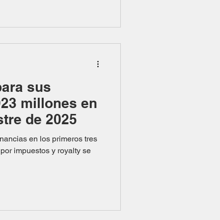
 lugar central en la agenda
ue se desarrollará entre el 29
za . El programa dedica un
a situación global, los
os y el
para sus
923 millones en
stre de 2025
nancias en los primeros tres
por impuestos y royalty se