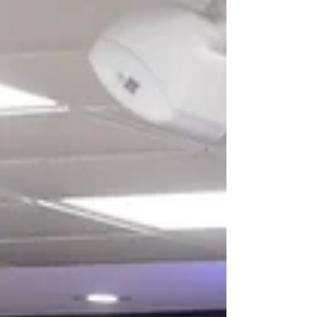
proyecto PSJ Cobre Mendocino en el distrito de
Uspallata, departamento de Las Heras. La norma
consagra la aprobación legislativa de la
Declaración de Impacto Ambiental (DIA) del
emprendimiento, luego de que