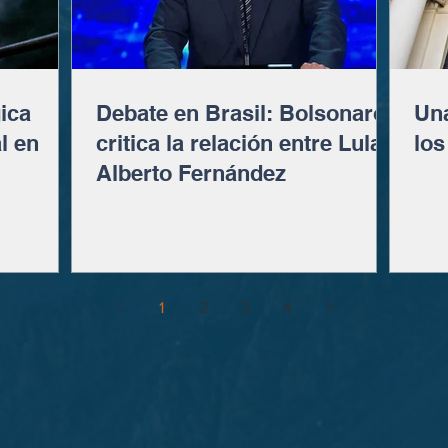
ica
Debate en Brasil: Bolsonaro
Una
l en
critica la relación entre Lula y
los
Alberto Fernández
1
2
3
4