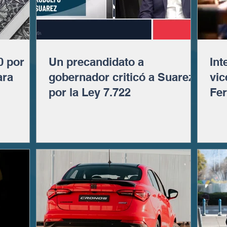
0 por
Un precandidato a
Int
ara
gobernador criticó a Suarez
vic
por la Ley 7.722
Fe