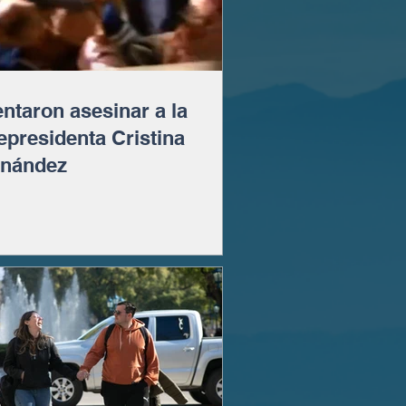
entaron asesinar a la
epresidenta Cristina
rnández