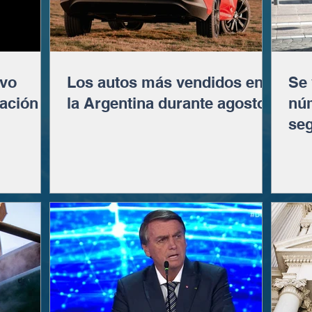
evo
Los autos más vendidos en
Se 
ación
la Argentina durante agosto
núm
seg