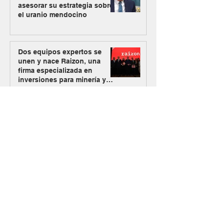
asesorar su estrategia sobre
el uranio mendocino
Dos equipos expertos se
unen y nace Raizon, una
firma especializada en
inversiones para minería y
energía
Los Azules activa su plan
alternativo de energía con
Mendoza como nueva vía de
abastecimiento
#MásMinería
El Gobierno oficializó el
ingreso de Vicuña al RIGI con