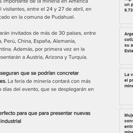
s importante de la minería en América 
un p
visitantes, entre el 24 y 27 de abril, en 
9.73
bicado en la comuna de Pudahuel. 
arán invitados de más de 30 países, entre 
Arg
coti
a, Perú, China, España, Alemania, 
su a
gentina. Además, por primera vez en la 
Est
entarán a Austria, Arizona y Turquía.
aseguran que se podrían concretar 
La v
el p
es. 
La feria de minería contará con más 
min
o días del evento, que se desplegarán en 
erfecto para que para presentar nuevas 
Muje
industrial
cons
entr
min