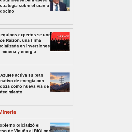
adounidense para asesorar
strategia sobre el uranio
docino
 equipos expertos se unen
ce Raizon, una firma
cializada en inversiones
 minería y energía
Azules activa su plan
rnativo de energía con
doza como nueva vía de
stecimiento
inería
obierno oficializó el
eso de Vicuña al RIGI con