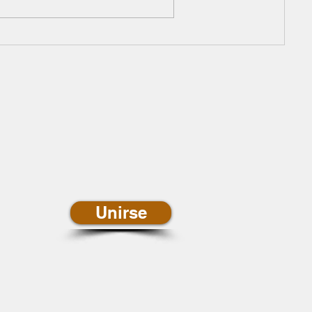
newsletter de
ias
Unirse