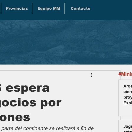
Provincias
Equipo MM
Contacto
#Mini
 espera
Arge
cier
pro
ocios por
Exp
lones
Jag
parte del continente se realizará a fin de 