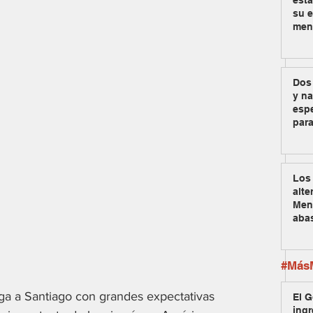
est
su e
men
Dos
y na
espe
para
Los 
alte
Men
aba
#MásM
a a Santiago con grandes expectativas 
El G
ingr