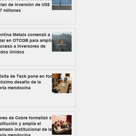
lan de inversión de US$
7 millones
entina Metals comenzó a
zar en OTCQB para ampliar
cceso a inversores de
ados Unidos
isita de Teck pone en foco
róximo desafío de la
ería mendocina
res de Cobre formalizó su
titución y amplía el
amado institucional de la
ería mendocina