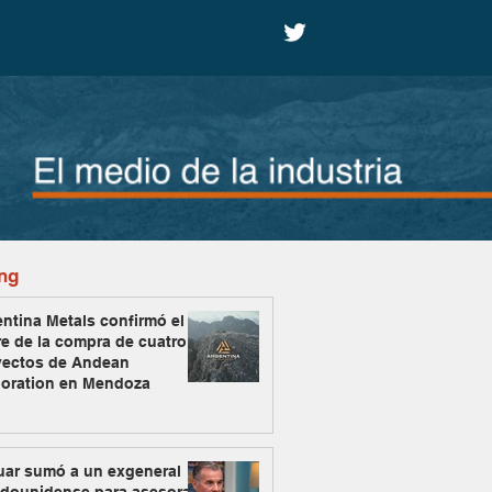
ng
ntina Metals confirmó el
re de la compra de cuatro
yectos de Andean
loration en Mendoza
uar sumó a un exgeneral