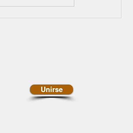
newsletter de
ias
Unirse