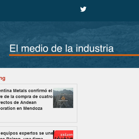
ng
ntina Metals confirmó el
re de la compra de cuatro
yectos de Andean
loration en Mendoza
 equipos expertos se unen