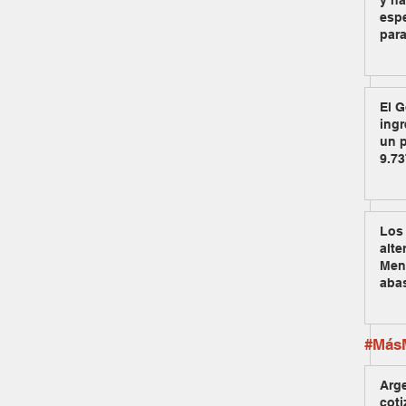
y na
espe
para
El G
ingr
un p
9.73
Los 
alte
Men
aba
#MásM
Arg
coti