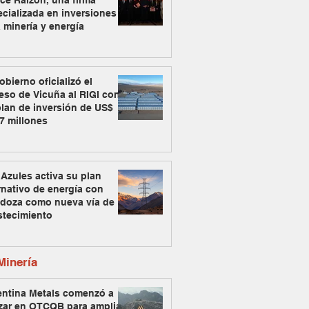
ce Raizon, una firma
cializada en inversiones
 minería y energía
obierno oficializó el
eso de Vicuña al RIGI con
lan de inversión de US$
7 millones
Azules activa su plan
rnativo de energía con
doza como nueva vía de
stecimiento
inería
entina Metals comenzó a
zar en OTCQB para ampliar