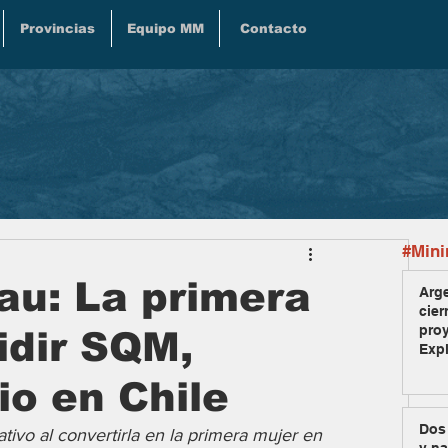
Provincias
Equipo MM
Contacto
#Mini
au: La primera
Arge
cier
pro
idir SQM,
Exp
tio en Chile
Dos
tivo al convertirla en la primera mujer en 