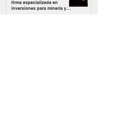
firma especializada en
inversiones para minería y
energía
El Gobierno oficializó el
ingreso de Vicuña al RIGI con
un plan de inversión de US$
9.737 millones
Los Azules activa su plan
alternativo de energía con
Mendoza como nueva vía de
abastecimiento
#MásMinería
Argentina Metals comenzó a
cotizar en OTCQB para
ampliar su acceso a