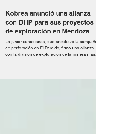
hace 2 días
Kobrea anunció una alianza
con BHP para sus proyectos
de exploración en Mendoza
La junior canadiense, que encabezó la campaña
de perforación en El Perdido, firmó una alianza
con la división de exploración de la minera más
importante del mundo. Prevé inversiones por
etapas y opciones de participación sobre
proyectos seleccionados. Kobrea Explorations
anunció la firma de una alianza estratégica con
BHP Metals Exploration para desarrollar en
conjunto la exploración de los proyectos de cobre
que la compañía canadiense controla en
Malargüe Distrito Minero Occ