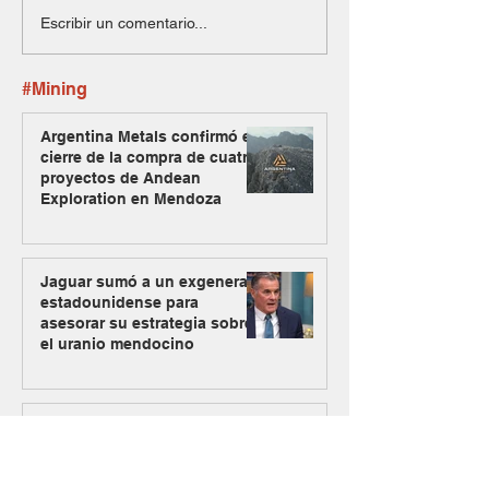
Escribir un comentario...
#Mining
Argentina Metals confirmó el
cierre de la compra de cuatro
proyectos de Andean
Exploration en Mendoza
Jaguar sumó a un exgeneral
estadounidense para
asesorar su estrategia sobre
el uranio mendocino
Dos equipos expertos se
unen y nace Raizon, una
firma especializada en