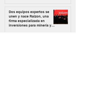
Dos equipos expertos se
unen y nace Raizon, una
firma especializada en
inversiones para minería y
energía
Los Azules activa su plan
alternativo de energía con
Mendoza como nueva vía de
abastecimiento
#MásMinería
El Gobierno oficializó el
ingreso de Vicuña al RIGI con
un plan de inversión de US$
9.737 millones