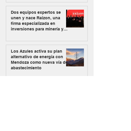
Dos equipos expertos se
unen y nace Raizon, una
firma especializada en
inversiones para minería y
energía
Los Azules activa su plan
alternativo de energía con
Mendoza como nueva vía de
abastecimiento
#MásMinería
El Gobierno oficializó el
ingreso de Vicuña al RIGI con
un plan de inversión de US$
9.737 millones