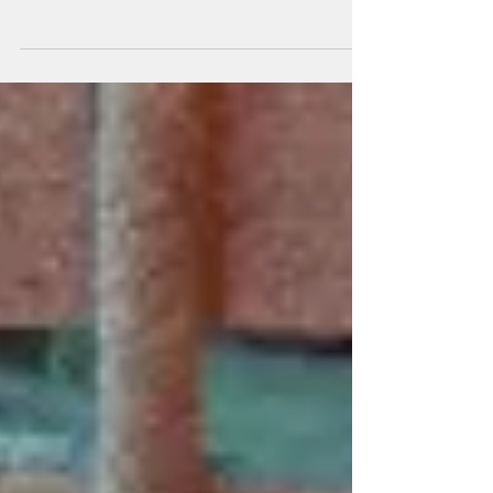
tributación de la gran minería privada en 27,6%
tras revisar el precio esperado del cobre hasta
US$5,46 por libra. En su última actualización
presupuestaria, el Gobierno de Chile proyectó que
la gran minería privada aportará cerca de
US$7.690 millones en recaudación tributaria
durante 2026, impulsada por un escenario de
precios internacionales más altos para el principal
metal de exportación del país. La nueva
estimación fue pres