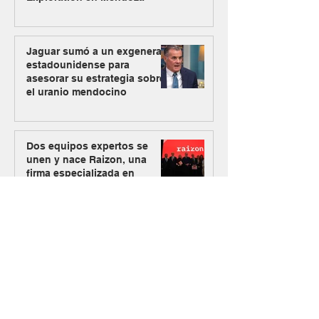
Jaguar sumó a un exgeneral
estadounidense para
asesorar su estrategia sobre
el uranio mendocino
Dos equipos expertos se
unen y nace Raizon, una
firma especializada en
inversiones para minería y
energía
Los Azules activa su plan
alternativo de energía con
Mendoza como nueva vía de
abastecimiento