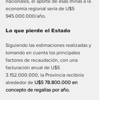
nacionales, el aporte de esas minas a la 
economía regional sería de U$S 
945.000.000/año. 
Lo que pierde el Estado 
Siguiendo las estimaciones realizadas y 
tomando en cuenta los principales 
factores de recaudación, con una 
facturación anual de U$S 
3.152.000.000, la Provincia recibiría 
alrededor de 
U$S 78.800.000 en 
concepto de regalías por año.
En cuanto al Impuesto a los Ingresos 
brutos, que sería aportado por todos los 
proveedores y del que las minas 
podrían ser agentes de retención, si 
consideramos el pago de un 3,5 % el 