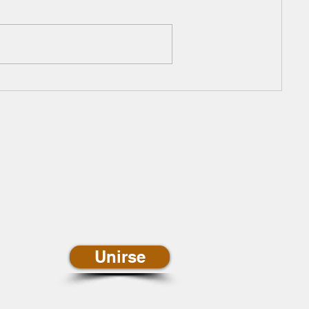
newsletter de
ias
Unirse