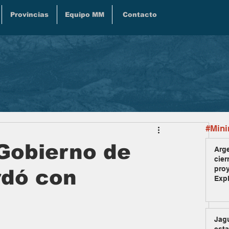
Provincias
Equipo MM
Contacto
#Mini
 Gobierno de
Arge
cier
pro
dó con
Exp
Jag