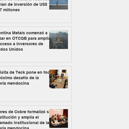
lan de inversión de US$
7 millones
entina Metals comenzó a
zar en OTCQB para ampliar
cceso a inversores de
ados Unidos
isita de Teck pone en foco
róximo desafío de la
ería mendocina
res de Cobre formalizó su
titución y amplía el
amado institucional de la
ería mendocina