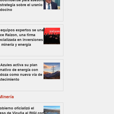
adounidense para asesorar
strategia sobre el uranio
docino
 equipos expertos se unen
ce Raizon, una firma
cializada en inversiones
 minería y energía
Azules activa su plan
rnativo de energía con
doza como nueva vía de
stecimiento
inería
obierno oficializó el
eso de Vicuña al RIGI con