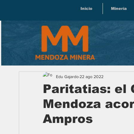
Inicio
Minería
Edu Gajardo
22 ago 2022
Paritatias: el
Mendoza acor
Ampros