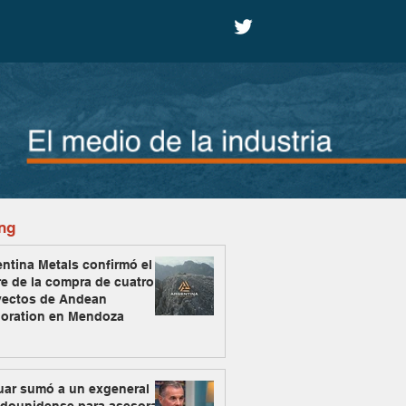
ng
ntina Metals confirmó el
re de la compra de cuatro
yectos de Andean
loration en Mendoza
uar sumó a un exgeneral