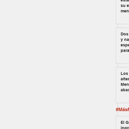
est
su e
men
Dos
y na
espe
para
Los 
alte
Men
aba
#MásM
El G
ingr