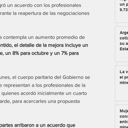
un p
ró un acuerdo con los profesionales 
9.73
nte la reapertura de las negociaciones 
Arg
a contempla un aumento promedio de 
coti
su a
ntido, el detalle de la mejora incluye un 
Est
e, un 8% para octubre y un 7% para 
La v
unes, el cuerpo paritario del Gobierno se 
el p
min
 representan a los profesionales de la 
 quienes acordó inicialmente un cuarto 
tarde, para acercarles una propuesta 
Muje
cons
entr
 partes arribaron a un acuerdo que 
min