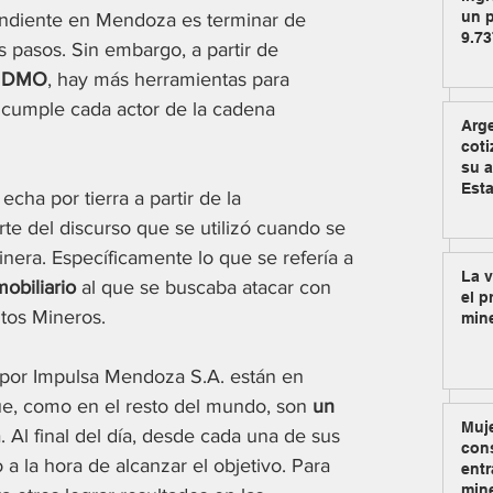
un p
endiente en Mendoza es terminar de 
9.73
 pasos. Sin embargo, a partir de 
, MDMO
, hay más herramientas para 
e cumple cada actor de la cadena 
Arg
coti
su a
Est
cha por tierra a partir de la 
rte del discurso que se utilizó cuando se 
nera. Específicamente lo que se refería a 
La v
obiliario 
al que se buscaba atacar con 
el p
tos Mineros.
min
 por Impulsa Mendoza S.A. están en 
e, como en el resto del mundo, son 
un 
Muje
 Al final del día, desde cada una de sus 
cons
a la hora de alcanzar el objetivo. Para 
entr
min