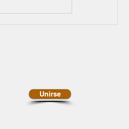
newsletter de
ias
Unirse