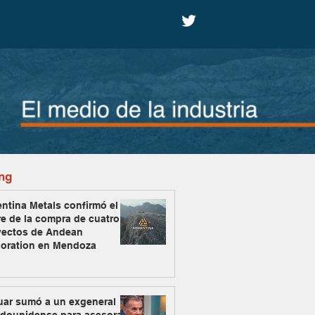
ng
ntina Metals confirmó el
re de la compra de cuatro
yectos de Andean
loration en Mendoza
uar sumó a un exgeneral