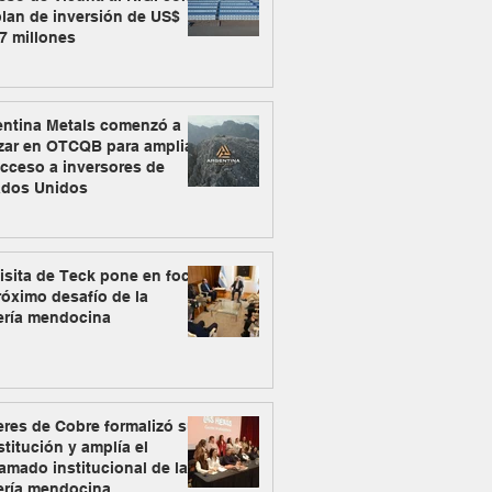
lan de inversión de US$
7 millones
entina Metals comenzó a
zar en OTCQB para ampliar
cceso a inversores de
ados Unidos
isita de Teck pone en foco
róximo desafío de la
ería mendocina
res de Cobre formalizó su
titución y amplía el
amado institucional de la
ería mendocina