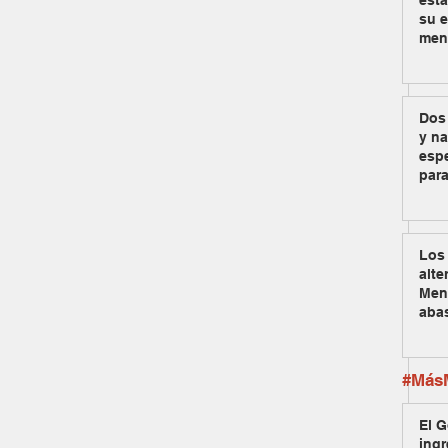
est
su e
men
Dos
y na
espe
para
Los 
alte
Men
aba
#MásM
El G
ingr