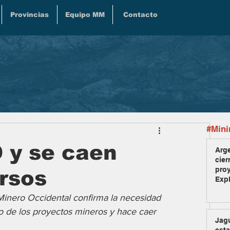
Provincias
Equipo MM
Contacto
#Mini
y se caen
Arge
cier
pro
rsos
Exp
Minero Occidental confirma la necesidad 
o de los proyectos mineros y hace caer 
Jag