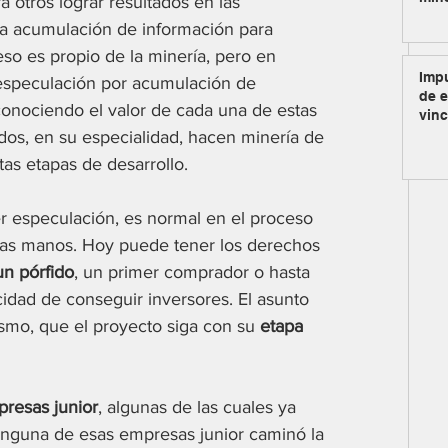
a otros lograr resultados en las 
la acumulación de información para 
so es propio de la minería, pero en 
Impu
especulación por acumulación de 
de e
conociendo el valor de cada una de estas 
vinc
dos, en su especialidad, hacen minería de 
tas etapas de desarrollo. 
r especulación, es normal en el proceso 
as manos. Hoy puede tener los derechos 
un pórfido
, un primer comprador o hasta 
idad de conseguir inversores. El asunto 
smo, que el proyecto siga con su 
etapa 
resas junior
, algunas de las cuales ya 
ninguna de esas empresas junior caminó la 