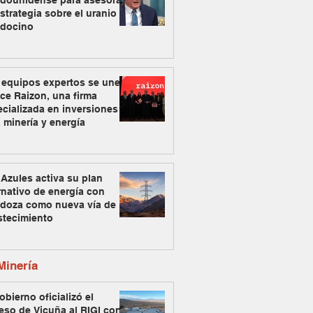
adounidense para asesorar
strategia sobre el uranio
docino
 equipos expertos se unen
ce Raizon, una firma
cializada en inversiones
 minería y energía
Azules activa su plan
rnativo de energía con
doza como nueva vía de
stecimiento
inería
obierno oficializó el
eso de Vicuña al RIGI con